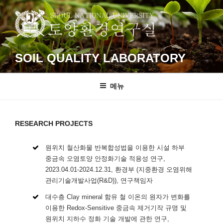
콘
텐
츠
로
바
SOIL QUALITY LABORATORY
로
가
메뉴
기
RESEARCH PROJECTS
원위치 철산화물 반복합성법을 이용한 시설 하부
중금속 오염토양 안정화기술 적용성 연구,
2023.04.01-2024.12.31, 환경부 (지중환경 오염위해
관리기술개발사업(R&D)), 연구책임자
대수층 Clay mineral 함유 철 이온의 원자가 변화를
이용한 Redox-Sensitive 중금속 제거기작 규명 및
원위치 지하수 정화 기술 개발에 관한 연구,