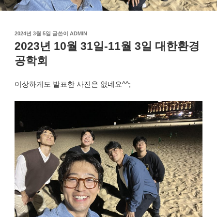
작
2024년 3월 5일
글쓴이
ADMIN
성
2023년 10월 31일-11월 3일 대한환경
일
공학회
자
이상하게도 발표한 사진은 없네요^^;