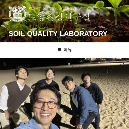
콘
텐
츠
로
바
SOIL QUALITY LABORATORY
로
가
메뉴
기