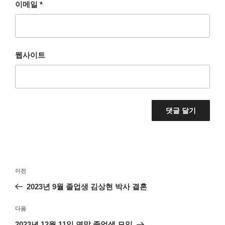
이메일
*
웹사이트
글
이
이전
내
전
2023년 9월 졸업생 김상현 박사 결혼
비
글
게
다
다음
이
음
2023년 12월 11일 연말 졸업생 모임