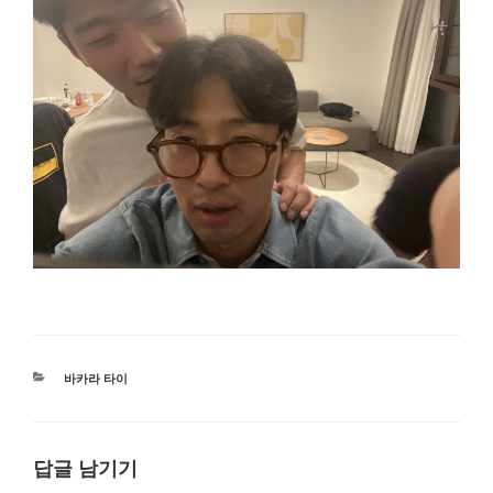
카
바카라 타이
테
고
리
답글 남기기